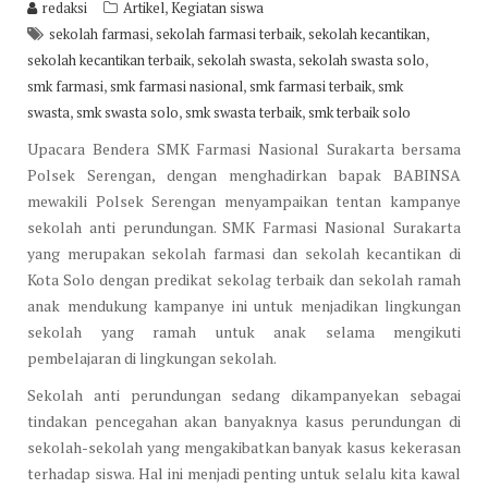
,
redaksi
Artikel
Kegiatan siswa
,
,
,
sekolah farmasi
sekolah farmasi terbaik
sekolah kecantikan
,
,
,
sekolah kecantikan terbaik
sekolah swasta
sekolah swasta solo
,
,
,
smk farmasi
smk farmasi nasional
smk farmasi terbaik
smk
,
,
,
swasta
smk swasta solo
smk swasta terbaik
smk terbaik solo
Upacara Bendera SMK Farmasi Nasional Surakarta bersama
Polsek Serengan, dengan menghadirkan bapak BABINSA
mewakili Polsek Serengan menyampaikan tentan kampanye
sekolah anti perundungan. SMK Farmasi Nasional Surakarta
yang merupakan sekolah farmasi dan sekolah kecantikan di
Kota Solo dengan predikat sekolag terbaik dan sekolah ramah
anak mendukung kampanye ini untuk menjadikan lingkungan
sekolah yang ramah untuk anak selama mengikuti
pembelajaran di lingkungan sekolah.
Sekolah anti perundungan sedang dikampanyekan sebagai
tindakan pencegahan akan banyaknya kasus perundungan di
sekolah-sekolah yang mengakibatkan banyak kasus kekerasan
terhadap siswa. Hal ini menjadi penting untuk selalu kita kawal