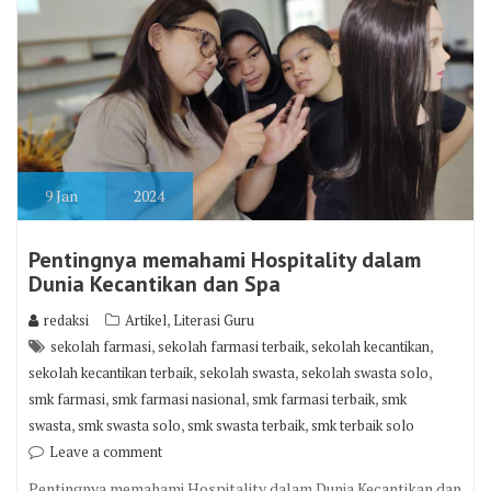
9
Jan
2024
Pentingnya memahami Hospitality dalam
Dunia Kecantikan dan Spa
,
redaksi
Artikel
Literasi Guru
,
,
,
sekolah farmasi
sekolah farmasi terbaik
sekolah kecantikan
,
,
,
sekolah kecantikan terbaik
sekolah swasta
sekolah swasta solo
,
,
,
smk farmasi
smk farmasi nasional
smk farmasi terbaik
smk
,
,
,
swasta
smk swasta solo
smk swasta terbaik
smk terbaik solo
Leave a comment
Pentingnya memahami Hospitality dalam Dunia Kecantikan dan