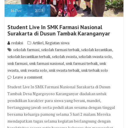
16
Dec
2023
Student Live In SMK Farmasi Nasional
Surakarta di Dusun Tambak Karanganyar
,
redaksi
Artikel
Kegiatan siswa
,
,
,
sekolah farmasi
sekolah farmasi terbaik
sekolah kecantikan
,
,
,
sekolah kecantikan terbaik
sekolah swasta
sekolah swasta solo
,
,
,
smk farmasi
smk farmasi nasional
smk farmasi terbaik
smk
,
,
,
swasta
smk swasta solo
smk swasta terbaik
smk terbaik solo
Leave a comment
Student Live In SMK Farmasi Nasional Surakarta di Dusun
Tambak Desa Ngargoyoso Karanganyar diadakan untuk
pendidikan karakter para siswa yang berani, mandiri,
bertanggung jawab serta peduli akan sesama dengan tinggal
bersama keluarga pamong selama 3 hari 2 malam. Mereka
mendapatkan tugas selama kegiatan berlangsung dengan
beraktivitas secara rutin bersama keluarga dan masyarakat