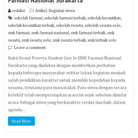
Farmasi Nasional Surakarta
,
redaksi
Artikel
Kegiatan siswa
,
,
,
sekolah farmasi
sekolah farmasi terbaik
sekolah kecantikan
,
,
,
sekolah kecantikan terbaik
sekolah swasta
sekolah swasta solo
,
,
,
smk farmasi
smk farmasi nasional
smk farmasi terbaik
smk
,
,
,
swasta
smk swasta solo
smk swasta terbaik
smk terbaik solo
Leave a comment
Bakti Sosial Peserta Student Live In SMK Farmasi Nasional
Surakarta yang diadakan dengan memberikan perhatian
kepada beberapa masyarakat sekitar lokasi kegiatan menjadi
salah pendidikan karakter untuk memiliki kepedulian kepada
sesama, terutama para masyarakat. Para siswa dengan secara
kolektif telah mempersiapkan acara ini sejak sebelum dimulai
acara. Sebagai siswa yang berkarakter cerdas dan baik, dalam
agenda…
Read More