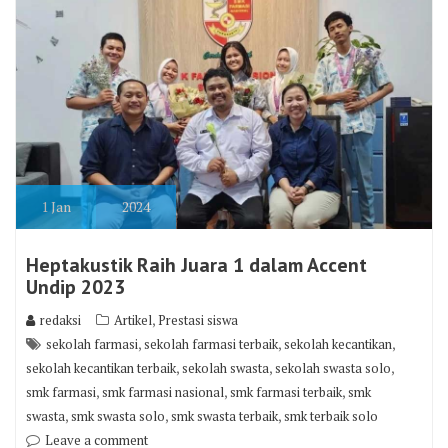
1
Jan
2024
Heptakustik Raih Juara 1 dalam Accent
Undip 2023
,
redaksi
Artikel
Prestasi siswa
,
,
,
sekolah farmasi
sekolah farmasi terbaik
sekolah kecantikan
,
,
,
sekolah kecantikan terbaik
sekolah swasta
sekolah swasta solo
,
,
,
smk farmasi
smk farmasi nasional
smk farmasi terbaik
smk
,
,
,
swasta
smk swasta solo
smk swasta terbaik
smk terbaik solo
Leave a comment