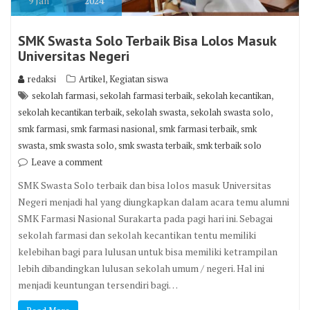
9
Jan
2024
SMK Swasta Solo Terbaik Bisa Lolos Masuk
Universitas Negeri
,
redaksi
Artikel
Kegiatan siswa
,
,
,
sekolah farmasi
sekolah farmasi terbaik
sekolah kecantikan
,
,
,
sekolah kecantikan terbaik
sekolah swasta
sekolah swasta solo
,
,
,
smk farmasi
smk farmasi nasional
smk farmasi terbaik
smk
,
,
,
swasta
smk swasta solo
smk swasta terbaik
smk terbaik solo
Leave a comment
SMK Swasta Solo terbaik dan bisa lolos masuk Universitas
Negeri menjadi hal yang diungkapkan dalam acara temu alumni
SMK Farmasi Nasional Surakarta pada pagi hari ini. Sebagai
sekolah farmasi dan sekolah kecantikan tentu memiliki
kelebihan bagi para lulusan untuk bisa memiliki ketrampilan
lebih dibandingkan lulusan sekolah umum / negeri. Hal ini
menjadi keuntungan tersendiri bagi…