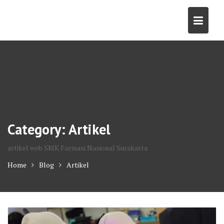
Skip
to
content
Category:
Artikel
artikel web SMK Farmasi Nasional Surakarta
Home
Blog
Artikel