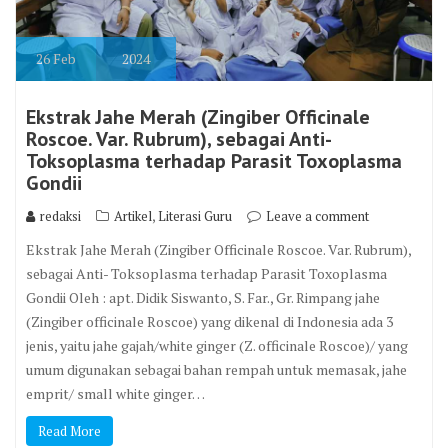
26
Feb
2024
Ekstrak Jahe Merah (Zingiber Officinale
Roscoe. Var. Rubrum), sebagai Anti-
Toksoplasma terhadap Parasit Toxoplasma
Gondii
,
redaksi
Artikel
Literasi Guru
Leave a comment
Ekstrak Jahe Merah (Zingiber Officinale Roscoe. Var. Rubrum),
sebagai Anti- Toksoplasma terhadap Parasit Toxoplasma
Gondii Oleh : apt. Didik Siswanto, S. Far., Gr. Rimpang jahe
(Zingiber officinale Roscoe) yang dikenal di Indonesia ada 3
jenis, yaitu jahe gajah/white ginger (Z. officinale Roscoe)/ yang
umum digunakan sebagai bahan rempah untuk memasak, jahe
emprit/ small white ginger…
Read More