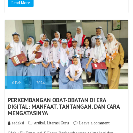
Read More
6
Feb
2024
PERKEMBANGAN OBAT-OBATAN DI ERA
DIGITAL: MANFAAT, TANTANGAN, DAN CARA
MENGATASINYA
,
redaksi
Artikel
Literasi Guru
Leave a comment
Oleh : Eli Ernawati, S.Farm. Perkembangan teknologi dan