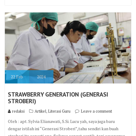
22
Feb
2024
STRAWBERRY GENERATION (GENERASI
STROBERI)
,
redaksi
Artikel
Literasi Guru
Leave a comment
Oleh : apt. Sylvia Elianawati, S.Si. Lucu yah, saya juga baru
dengar istilah ini “Generasi Stroberi”,tahu sendiri kan buah
stroberi itu seperti apa, fisiknya sangat cantik, tapi sayangnya