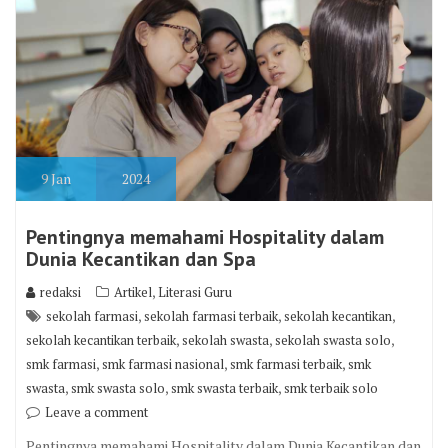
9
Jan
2024
Pentingnya memahami Hospitality dalam
Dunia Kecantikan dan Spa
,
redaksi
Artikel
Literasi Guru
,
,
,
sekolah farmasi
sekolah farmasi terbaik
sekolah kecantikan
,
,
,
sekolah kecantikan terbaik
sekolah swasta
sekolah swasta solo
,
,
,
smk farmasi
smk farmasi nasional
smk farmasi terbaik
smk
,
,
,
swasta
smk swasta solo
smk swasta terbaik
smk terbaik solo
Leave a comment
Pentingnya memahami Hospitality dalam Dunia Kecantikan dan