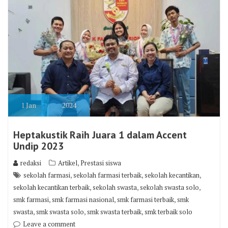
1
Jan
2024
Heptakustik Raih Juara 1 dalam Accent
Undip 2023
,
redaksi
Artikel
Prestasi siswa
,
,
,
sekolah farmasi
sekolah farmasi terbaik
sekolah kecantikan
,
,
,
sekolah kecantikan terbaik
sekolah swasta
sekolah swasta solo
,
,
,
smk farmasi
smk farmasi nasional
smk farmasi terbaik
smk
,
,
,
swasta
smk swasta solo
smk swasta terbaik
smk terbaik solo
Leave a comment