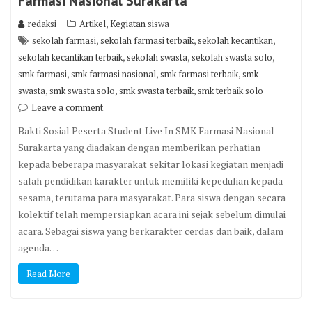
Farmasi Nasional Surakarta
,
redaksi
Artikel
Kegiatan siswa
,
,
,
sekolah farmasi
sekolah farmasi terbaik
sekolah kecantikan
,
,
,
sekolah kecantikan terbaik
sekolah swasta
sekolah swasta solo
,
,
,
smk farmasi
smk farmasi nasional
smk farmasi terbaik
smk
,
,
,
swasta
smk swasta solo
smk swasta terbaik
smk terbaik solo
Leave a comment
Bakti Sosial Peserta Student Live In SMK Farmasi Nasional
Surakarta yang diadakan dengan memberikan perhatian
kepada beberapa masyarakat sekitar lokasi kegiatan menjadi
salah pendidikan karakter untuk memiliki kepedulian kepada
sesama, terutama para masyarakat. Para siswa dengan secara
kolektif telah mempersiapkan acara ini sejak sebelum dimulai
acara. Sebagai siswa yang berkarakter cerdas dan baik, dalam
agenda…
Read More