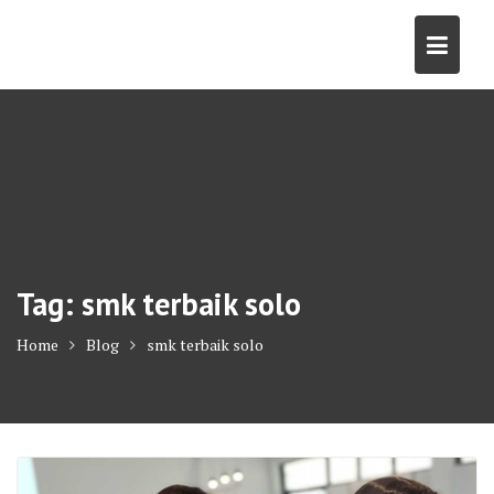
Skip
to
content
Tag:
smk terbaik solo
Home
Blog
smk terbaik solo