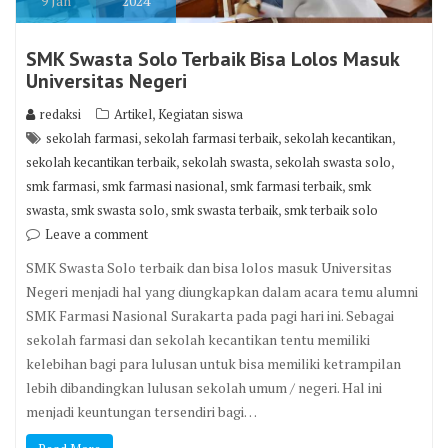
9
Jan
2024
SMK Swasta Solo Terbaik Bisa Lolos Masuk
Universitas Negeri
,
redaksi
Artikel
Kegiatan siswa
,
,
,
sekolah farmasi
sekolah farmasi terbaik
sekolah kecantikan
,
,
,
sekolah kecantikan terbaik
sekolah swasta
sekolah swasta solo
,
,
,
smk farmasi
smk farmasi nasional
smk farmasi terbaik
smk
,
,
,
swasta
smk swasta solo
smk swasta terbaik
smk terbaik solo
Leave a comment
SMK Swasta Solo terbaik dan bisa lolos masuk Universitas
Negeri menjadi hal yang diungkapkan dalam acara temu alumni
SMK Farmasi Nasional Surakarta pada pagi hari ini. Sebagai
sekolah farmasi dan sekolah kecantikan tentu memiliki
kelebihan bagi para lulusan untuk bisa memiliki ketrampilan
lebih dibandingkan lulusan sekolah umum / negeri. Hal ini
menjadi keuntungan tersendiri bagi…