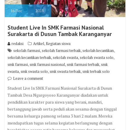
16
Dec
2023
Student Live In SMK Farmasi Nasional
Surakarta di Dusun Tambak Karanganyar
,
redaksi
Artikel
Kegiatan siswa
,
,
,
sekolah farmasi
sekolah farmasi terbaik
sekolah kecantikan
,
,
,
sekolah kecantikan terbaik
sekolah swasta
sekolah swasta solo
,
,
,
smk farmasi
smk farmasi nasional
smk farmasi terbaik
smk
,
,
,
swasta
smk swasta solo
smk swasta terbaik
smk terbaik solo
Leave a comment
Student Live In SMK Farmasi Nasional Surakarta di Dusun
Tambak Desa Ngargoyoso Karanganyar diadakan untuk
pendidikan karakter para siswa yang berani, mandiri,
bertanggung jawab serta peduli akan sesama dengan tinggal
bersama keluarga pamong selama 3 hari 2 malam. Mereka
mendapatkan tugas selama kegiatan berlangsung dengan
beraktivitas secara rutin bersama keluarga dan masyarakat