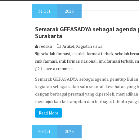
31
Oct
2023
Semarak GEFASADYA sebagai agenda p
Surakarta
,
redaksi
Artikel
Kegiatan siswa
,
,
sekolah farmasi
sekolah farmasi terbaik
sekolah keca
,
,
,
smk farmasi
smk farmasi nasional
smk farmasi terbaik
sm
Leave a comment
Semarak GEFASADYA sebagai agenda penutup Bulan Ba
kegiatan sebagai salah satu sekolah kesehatan yang 
dengan berbagai prestasi yang diperoleh, menjadikan 
menunjukkan ketrampilan dan berbagai talenta yang m
Read More
30
Oct
2023