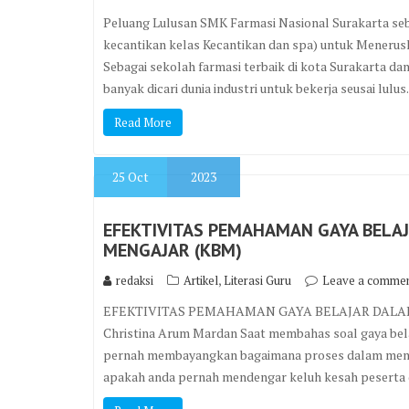
Peluang Lulusan SMK Farmasi Nasional Surakarta seba
kecantikan kelas Kecantikan dan spa) untuk Meneruska
Sebagai sekolah farmasi terbaik di kota Surakarta da
banyak dicari dunia industri untuk bekerja seusai lulus.
Read More
25
Oct
2023
EFEKTIVITAS PEMAHAMAN GAYA BELA
MENGAJAR (KBM)
,
redaksi
Artikel
Literasi Guru
Leave a comme
EFEKTIVITAS PEMAHAMAN GAYA BELAJAR DALAM
Christina Arum Mardan Saat membahas soal gaya belaj
pernah membayangkan bagaimana proses dalam mencer
apakah anda pernah mendengar keluh kesah peserta