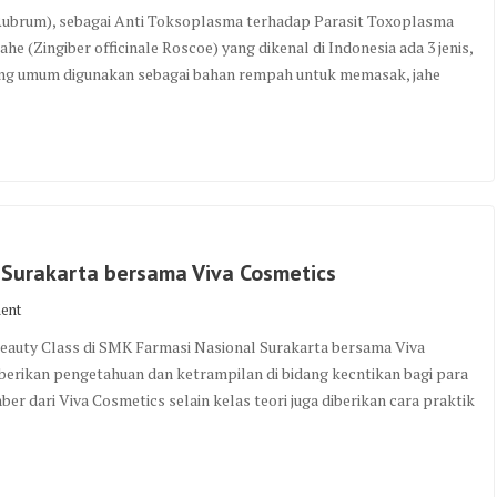
. Rubrum), sebagai Anti Toksoplasma terhadap Parasit Toxoplasma
jahe (Zingiber officinale Roscoe) yang dikenal di Indonesia ada 3 jenis,
/ yang umum digunakan sebagai bahan rempah untuk memasak, jahe
 Surakarta bersama Viva Cosmetics
ent
 Beauty Class di SMK Farmasi Nasional Surakarta bersama Viva
berikan pengetahuan dan ketrampilan di bidang kecntikan bagi para
er dari Viva Cosmetics selain kelas teori juga diberikan cara praktik