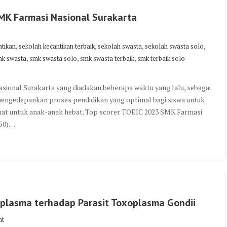
SMK Farmasi Nasional Surakarta
,
,
,
,
ntikan
sekolah kecantikan terbaik
sekolah swasta
sekolah swasta solo
,
,
,
k swasta
smk swasta solo
smk swasta terbaik
smk terbaik solo
sional Surakarta yang diadakan beberapa waktu yang lalu, sebagai
mengedepankan proses pendidikan yang optimal bagi siswa untuk
amat untuk anak-anak hebat. Top scorer TOEIC 2023 SMK Farmasi
850)…
oplasma terhadap Parasit Toxoplasma Gondii
nt