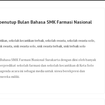
enutup Bulan Bahasa SMK Farmasi Nasional
,
,
,
,
ntikan
sekolah kecantikan terbaik
sekolah swasta
sekolah swasta solo
,
,
,
k swasta
smk swasta solo
smk swasta terbaik
smk terbaik solo
hasa SMK Farmasi Nasional Surakarta dengan diisi oleh banyak
berpredikat sekolah farmasi dan sekolah kecantikan di Kota Solo
agenda acara ini sebagai media untuk siswa berekpresi dan
ereka miliki.