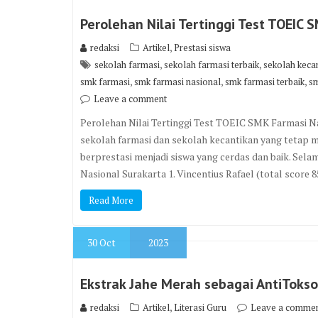
Perolehan Nilai Tertinggi Test TOEIC 
,
redaksi
Artikel
Prestasi siswa
,
,
sekolah farmasi
sekolah farmasi terbaik
sekolah keca
,
,
,
smk farmasi
smk farmasi nasional
smk farmasi terbaik
sm
Leave a comment
Perolehan Nilai Tertinggi Test TOEIC SMK Farmasi Na
sekolah farmasi dan sekolah kecantikan yang tetap 
berprestasi menjadi siswa yang cerdas dan baik. Sel
Nasional Surakarta 1. Vincentius Rafael (total score 
Read More
30
Oct
2023
Ekstrak Jahe Merah sebagai AntiToks
,
redaksi
Artikel
Literasi Guru
Leave a comme