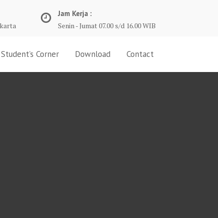
Jam Kerja :
karta
Senin - Jumat 07.00 s/d 16.00 WIB
Student’s Corner
Download
Contact