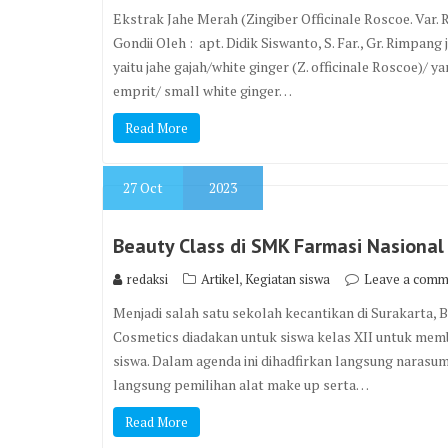
Ekstrak Jahe Merah (Zingiber Officinale Roscoe. Var
Gondii Oleh : apt. Didik Siswanto, S. Far., Gr. Rimpang 
yaitu jahe gajah/white ginger (Z. officinale Roscoe)
emprit/ small white ginger…
Read More
27
Oct
2023
Beauty Class di SMK Farmasi Nasional
,
redaksi
Artikel
Kegiatan siswa
Leave a comm
Menjadi salah satu sekolah kecantikan di Surakarta,
Cosmetics diadakan untuk siswa kelas XII untuk mem
siswa. Dalam agenda ini dihadfirkan langsung narasumb
langsung pemilihan alat make up serta…
Read More