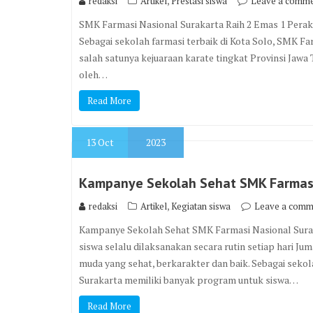
,
redaksi
Artikel
Prestasi siswa
Leave a comm
SMK Farmasi Nasional Surakarta Raih 2 Emas 1 Perak
Sebagai sekolah farmasi terbaik di Kota Solo, SMK Fa
salah satunya kejuaraan karate tingkat Provinsi Jaw
oleh…
Read More
13
Oct
2023
Kampanye Sekolah Sehat SMK Farmasi
,
redaksi
Artikel
Kegiatan siswa
Leave a comm
Kampanye Sekolah Sehat SMK Farmasi Nasional Surak
siswa selalu dilaksanakan secara rutin setiap hari J
muda yang sehat, berkarakter dan baik. Sebagai seko
Surakarta memiliki banyak program untuk siswa…
Read More