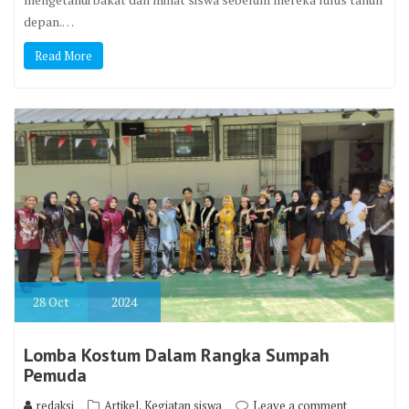
depan.…
Read More
28
Oct
2024
Lomba Kostum Dalam Rangka Sumpah
Pemuda
,
redaksi
Artikel
Kegiatan siswa
Leave a comment