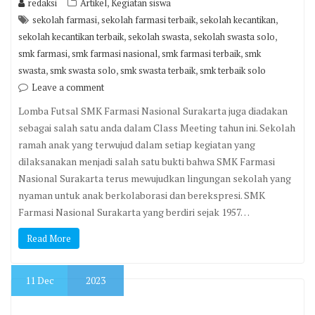
,
redaksi
Artikel
Kegiatan siswa
,
,
,
sekolah farmasi
sekolah farmasi terbaik
sekolah kecantikan
,
,
,
sekolah kecantikan terbaik
sekolah swasta
sekolah swasta solo
,
,
,
smk farmasi
smk farmasi nasional
smk farmasi terbaik
smk
,
,
,
swasta
smk swasta solo
smk swasta terbaik
smk terbaik solo
Leave a comment
Lomba Futsal SMK Farmasi Nasional Surakarta juga diadakan
sebagai salah satu anda dalam Class Meeting tahun ini. Sekolah
ramah anak yang terwujud dalam setiap kegiatan yang
dilaksanakan menjadi salah satu bukti bahwa SMK Farmasi
Nasional Surakarta terus mewujudkan lingungan sekolah yang
nyaman untuk anak berkolaborasi dan berekspresi. SMK
Farmasi Nasional Surakarta yang berdiri sejak 1957…
Read More
11
Dec
2023