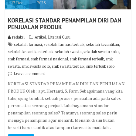
13
Dec
2023
KORELASI STANDAR PENAMPILAN DIRI DAN
PENJUALAN PRODUK
,
redaksi
Artikel
Literasi Guru
,
,
,
sekolah farmasi
sekolah farmasi terbaik
sekolah kecantikan
,
,
,
sekolah kecantikan terbaik
sekolah swasta
sekolah swasta solo
,
,
,
smk farmasi
smk farmasi nasional
smk farmasi terbaik
smk
,
,
,
swasta
smk swasta solo
smk swasta terbaik
smk terbaik solo
Leave a comment
KORELASI STANDAR PENAMPILAN DIRI DAN PENJUALAN
PRODUK Oleh : apt. Hertanti, S. Farm Sebagaimana yang kita
tahu, ujung tombak sebuah proses penjualan ada pada sales
person atau seorang penjual. Lalu bagaimana standar
penampilan seorang sales? Tentunya seorang sales perlu
menjaga penampilan agar menarik. Menarik di sini bukan
berarti harus cantik atau tampan (karena itu madalah…