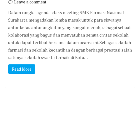
Read More
7
Dec
2023
P5 dengan tema Etos Kerja Di Dunia
Pendidikan dari STIKES Nasional
,
redaksi
Artikel
Kegiatan siswa
,
,
,
sekolah farmasi
sekolah farmasi terbaik
sekolah kecantikan
,
,
,
sekolah kecantikan terbaik
sekolah swasta
sekolah swasta solo
,
,
,
smk farmasi
smk farmasi nasional
smk farmasi terbaik
smk
,
,
,
swasta
smk swasta solo
smk swasta terbaik
smk terbaik solo
Leave a comment
P5 dengan tema Etos Kerja Di Dunia Pendidikan dari STIKES
Nasional dipaparkan puntuk para siswa kelas X SMK Farmasi
Nasional Surakarta pagi ini di ruang multimedia sebagai royek
Penguatan Profil Pelajar Pancasila (P5) untuk menjadikan para
siswa yang cerdas dan baik dapat menerapkan sistem etos