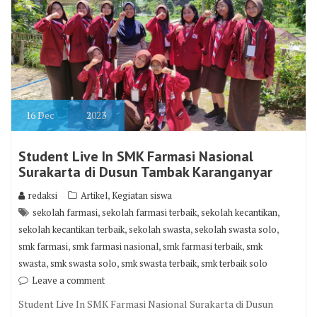
16
Dec
2023
Student Live In SMK Farmasi Nasional
Surakarta di Dusun Tambak Karanganyar
,
redaksi
Artikel
Kegiatan siswa
,
,
,
sekolah farmasi
sekolah farmasi terbaik
sekolah kecantikan
,
,
,
sekolah kecantikan terbaik
sekolah swasta
sekolah swasta solo
,
,
,
smk farmasi
smk farmasi nasional
smk farmasi terbaik
smk
,
,
,
swasta
smk swasta solo
smk swasta terbaik
smk terbaik solo
Leave a comment
Student Live In SMK Farmasi Nasional Surakarta di Dusun