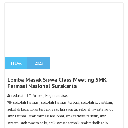
11
Dec
2023
Lomba Masak Siswa Class Meeting SMK
Farmasi Nasional Surakarta
,
redaksi
Artikel
Kegiatan siswa
,
,
,
sekolah farmasi
sekolah farmasi terbaik
sekolah kecantikan
,
,
,
sekolah kecantikan terbaik
sekolah swasta
sekolah swasta solo
,
,
,
smk farmasi
smk farmasi nasional
smk farmasi terbaik
smk
,
,
,
swasta
smk swasta solo
smk swasta terbaik
smk terbaik solo
Leave a comment
Dalam rangka agenda class meeting SMK Farmasi Nasional
Surakarta mengadakan lomba masak untuk para siswanya
antar kelas antar angkatan yang sangat meriah, sebagai sebuah
kolaborasi yang bagus dan menyatukan semua civitas sekolah
untuk dapat terlibat bersama dalam acarea ini. Sebagai sekolah
farmasi dan sekolah kecantikan dengan berbagai prestasi salah
satunya sekolah swasta terbaik di Kota…