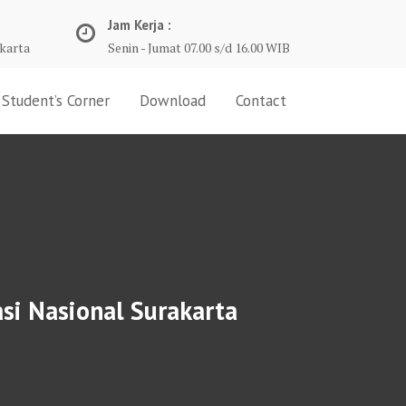
Jam Kerja :
karta
Senin - Jumat 07.00 s/d 16.00 WIB
Student’s Corner
Download
Contact
si Nasional Surakarta