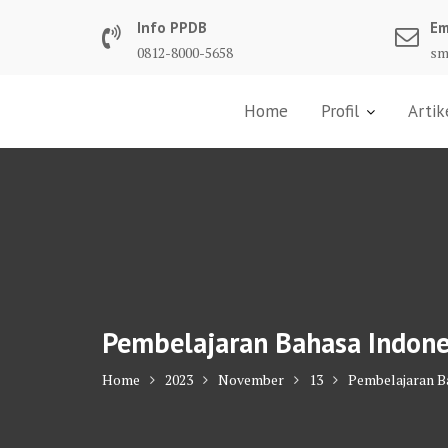
Skip
Info PPDB
Em
to
0812-8000-5658
sm
content
Home
Profil
Artik
Pembelajaran Bahasa Indones
Home
2023
November
13
Pembelajaran Ba