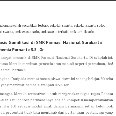
,
,
,
,
tikan
sekolah kecantikan terbaik
sekolah swasta
sekolah swasta solo
,
,
,
k swasta
smk swasta solo
smk swasta terbaik
smk terbaik solo
sis Gamifikasi di SMK Farmasi Nasional Surakarta
hemia Purnanto S.S,. Gr
 sangat menarik di SMK Farmasi Nasional Surakarta. Di sekolah ini,
 biasa. Mereka membuat pembelajaran menjadi seperti permainan, lho!
a sambil bermain.
angkan! Daripada merasa bosan, siswa-siswa ini senang belajar. Mereka
 yang membuat pembelajaran jadi lebih seru.
h semangat. Mereka termotivasi untuk mengerjakan tugas-tugas Bahasa
. Salah satu contoh permainannya adalah kompetisi mempertahankan
n nilai 100 sebagai modal awal, dalam permainan setiap kelompok
ok presentasi tidak bisa menjawab dari pertanyaan-pertanyaan yang