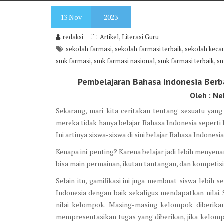
13
Nov
2023
,
redaksi
Artikel
Literasi Guru
,
,
sekolah farmasi
sekolah farmasi terbaik
sekolah kecan
,
,
,
smk farmasi
smk farmasi nasional
smk farmasi terbaik
sm
Pembelajaran Bahasa Indonesia Berba
Oleh : Ne
Sekarang, mari kita ceritakan tentang sesuatu yang
mereka tidak hanya belajar Bahasa Indonesia seperti
Ini artinya siswa-siswa di sini belajar Bahasa Indonesi
Kenapa ini penting? Karena belajar jadi lebih menyen
bisa main permainan, ikutan tantangan, dan kompetisi
Selain itu, gamifikasi ini juga membuat siswa lebi
Indonesia dengan baik sekaligus mendapatkan nilai
nilai kelompok. Masing-masing kelompok diberika
mempresentasikan tugas yang diberikan, jika kelomp