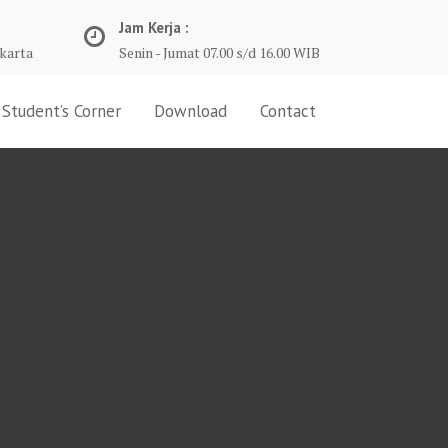
Jam Kerja :
karta
Senin - Jumat 07.00 s/d 16.00 WIB
Student’s Corner
Download
Contact