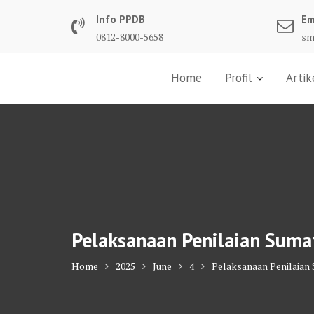
Skip
Info PPDB
Em
to
0812-8000-5658
sm
content
Home
Profil
Artik
Pelaksanaan Penilaian Sumat
Home
2025
June
4
Pelaksanaan Penilaian 