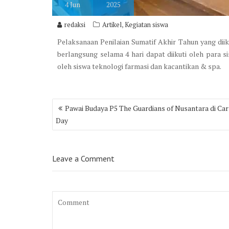
4
Jun
2025
,
redaksi
Artikel
Kegiatan siswa
Pelaksanaan Penilaian Sumatif Akhir Tahun yang dii
berlangsung selama 4 hari dapat diikuti oleh para si
oleh siswa teknologi farmasi dan kacantikan & spa.
Post
Pawai Budaya P5 The Guardians of Nusantara di Car
navigation
Day
Leave a Comment