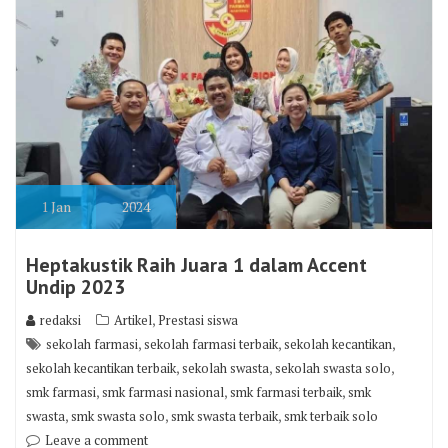
1
Jan
2024
Heptakustik Raih Juara 1 dalam Accent
Undip 2023
,
redaksi
Artikel
Prestasi siswa
,
,
,
sekolah farmasi
sekolah farmasi terbaik
sekolah kecantikan
,
,
,
sekolah kecantikan terbaik
sekolah swasta
sekolah swasta solo
,
,
,
smk farmasi
smk farmasi nasional
smk farmasi terbaik
smk
,
,
,
swasta
smk swasta solo
smk swasta terbaik
smk terbaik solo
Leave a comment