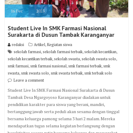
16
Dec
2023
Student Live In SMK Farmasi Nasional
Surakarta di Dusun Tambak Karanganyar
,
redaksi
Artikel
Kegiatan siswa
,
,
,
sekolah farmasi
sekolah farmasi terbaik
sekolah kecantikan
,
,
,
sekolah kecantikan terbaik
sekolah swasta
sekolah swasta solo
,
,
,
smk farmasi
smk farmasi nasional
smk farmasi terbaik
smk
,
,
,
swasta
smk swasta solo
smk swasta terbaik
smk terbaik solo
Leave a comment
Student Live In SMK Farmasi Nasional Surakarta di Dusun
Tambak Desa Ngargoyoso Karanganyar diadakan untuk
pendidikan karakter para siswa yang berani, mandiri,
bertanggung jawab serta peduli akan sesama dengan tinggal
bersama keluarga pamong selama 3 hari 2 malam. Mereka
mendapatkan tugas selama kegiatan berlangsung dengan
beraktivitas secara rutin bersama keluarga dan masyarakat