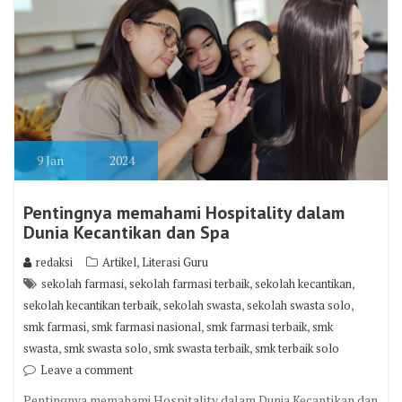
9
Jan
2024
Pentingnya memahami Hospitality dalam
Dunia Kecantikan dan Spa
,
redaksi
Artikel
Literasi Guru
,
,
,
sekolah farmasi
sekolah farmasi terbaik
sekolah kecantikan
,
,
,
sekolah kecantikan terbaik
sekolah swasta
sekolah swasta solo
,
,
,
smk farmasi
smk farmasi nasional
smk farmasi terbaik
smk
,
,
,
swasta
smk swasta solo
smk swasta terbaik
smk terbaik solo
Leave a comment
Pentingnya memahami Hospitality dalam Dunia Kecantikan dan