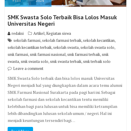
9
Jan
2024
SMK Swasta Solo Terbaik Bisa Lolos Masuk
Universitas Negeri
,
redaksi
Artikel
Kegiatan siswa
,
,
,
sekolah farmasi
sekolah farmasi terbaik
sekolah kecantikan
,
,
,
sekolah kecantikan terbaik
sekolah swasta
sekolah swasta solo
,
,
,
smk farmasi
smk farmasi nasional
smk farmasi terbaik
smk
,
,
,
swasta
smk swasta solo
smk swasta terbaik
smk terbaik solo
Leave a comment
SMK Swasta Solo terbaik dan bisa lolos masuk Universitas
Negeri menjadi hal yang diungkapkan dalam acara temu alumni
SMK Farmasi Nasional Surakarta pada pagi hari ini. Sebagai
sekolah farmasi dan sekolah kecantikan tentu memiliki
kelebihan bagi para lulusan untuk bisa memiliki ketrampilan
lebih dibandingkan lulusan sekolah umum / negeri. Hal ini
menjadi keuntungan tersendiri bagi…