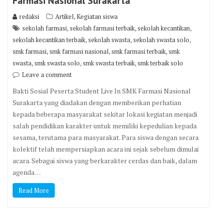
Farmasi Nasional Surakarta
,
redaksi
Artikel
Kegiatan siswa
,
,
,
sekolah farmasi
sekolah farmasi terbaik
sekolah kecantikan
,
,
,
sekolah kecantikan terbaik
sekolah swasta
sekolah swasta solo
,
,
,
smk farmasi
smk farmasi nasional
smk farmasi terbaik
smk
,
,
,
swasta
smk swasta solo
smk swasta terbaik
smk terbaik solo
Leave a comment
Bakti Sosial Peserta Student Live In SMK Farmasi Nasional
Surakarta yang diadakan dengan memberikan perhatian
kepada beberapa masyarakat sekitar lokasi kegiatan menjadi
salah pendidikan karakter untuk memiliki kepedulian kepada
sesama, terutama para masyarakat. Para siswa dengan secara
kolektif telah mempersiapkan acara ini sejak sebelum dimulai
acara. Sebagai siswa yang berkarakter cerdas dan baik, dalam
agenda…
Read More