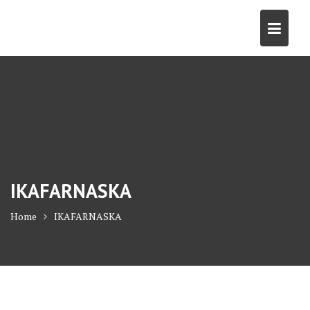
Skip
to
content
IKAFARNASKA
Home
IKAFARNASKA