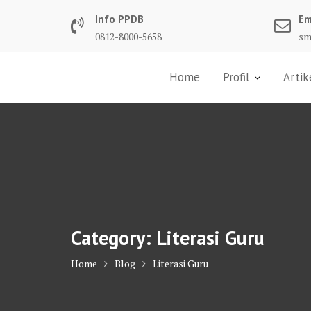
Skip
Info PPDB
Em
to
0812-8000-5658
sm
content
Home
Profil
Artik
Category:
Literasi Guru
Home
Blog
Literasi Guru