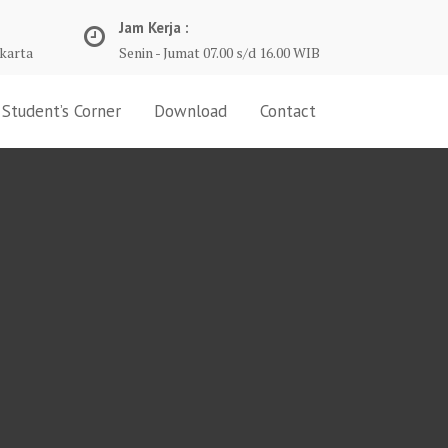
Jam Kerja :
karta
Senin - Jumat 07.00 s/d 16.00 WIB
Student’s Corner
Download
Contact