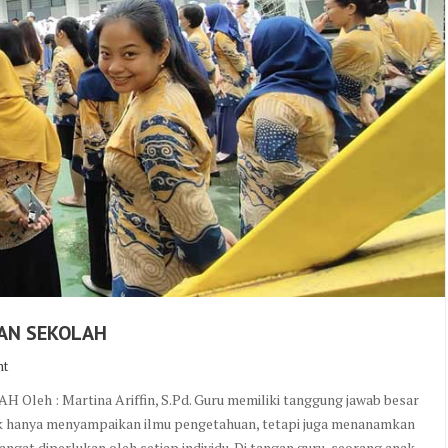
AN SEKOLAH
nt
: Martina Ariffin, S.Pd. Guru memiliki tanggung jawab besar
k hanya menyampaikan ilmu pengetahuan, tetapi juga menanamkan
sangat diperlukan oleh setiap individu. Di tangan guru, seorang anak