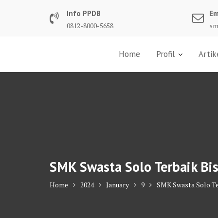
Skip
Info PPDB
Em
to
0812-8000-5658
sm
content
Home
Profil
Artik
SMK Swasta Solo Terbaik Bis
Home
2024
January
9
SMK Swasta Solo Te