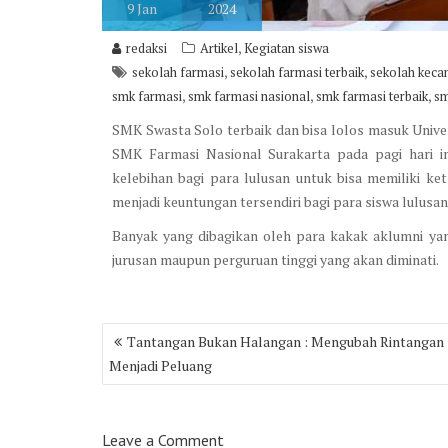
9
Jan
2024
,
redaksi
Artikel
Kegiatan siswa
,
,
sekolah farmasi
sekolah farmasi terbaik
sekolah kecan
,
,
,
smk farmasi
smk farmasi nasional
smk farmasi terbaik
sm
SMK Swasta Solo terbaik dan bisa lolos masuk Unive
SMK Farmasi Nasional Surakarta pada pagi hari in
kelebihan bagi para lulusan untuk bisa memiliki ke
menjadi keuntungan tersendiri bagi para siswa lulusa
Banyak yang dibagikan oleh para kakak aklumni yan
jurusan maupun perguruan tinggi yang akan diminati.
Post
Tantangan Bukan Halangan : Mengubah Rintangan
navigation
Menjadi Peluang
Leave a Comment