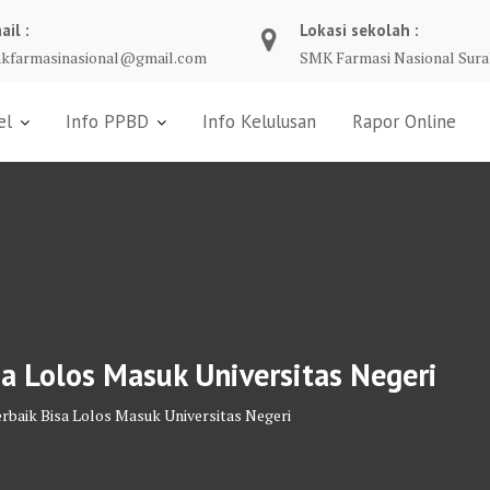
ail :
Lokasi sekolah :
kfarmasinasional@gmail.com
SMK Farmasi Nasional Sura
el
Info PPBD
Info Kelulusan
Rapor Online
a Lolos Masuk Universitas Negeri
rbaik Bisa Lolos Masuk Universitas Negeri