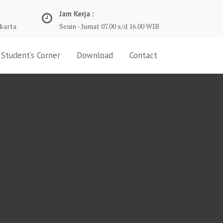
Jam Kerja :
karta
Senin - Jumat 07.00 s/d 16.00 WIB
Student’s Corner
Download
Contact