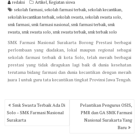
,
redaksi
Artikel
Kegiatan siswa
,
,
,
sekolah farmasi
sekolah farmasi terbaik
sekolah kecantikan
,
,
,
sekolah kecantikan terbaik
sekolah swasta
sekolah swasta solo
,
,
,
smk farmasi
smk farmasi nasional
smk farmasi terbaik
smk
,
,
,
swasta
smk swasta solo
smk swasta terbaik
smk terbaik solo
SMK Farmasi Nasional Surakarta Borong Prestasi berbagai
perlombaan yang diadakan, lokal maupun regional sebagai
sekolah farmasi terbaik di kota Solo, telah meraih berbagai
prestasi yang tidak diragukan lagi baik di dunia kesehatan
terutama bidang farmasi dan dunia kecantikan dengan meraih
juara 1 untuk guru tata kecantikan tingkat Provinsi Jawa Tengah.
Post
Smk Swasta Terbaik Ada Di
Pelantikan Pengurus OSIS,
navigation
Solo – SMK Farmasi Nasional
PMR dan GA SMK Farmasi
Surakarta
Nasional Surakarta Yang
Baru