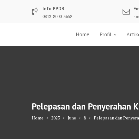
Skip
Info PPDB
Em
to
0812-8000-5658
sm
content
Home
Profil
Artik
Pelepasan dan Penyerahan K
Home
2023
June
8
Pelepasan dan Penyera