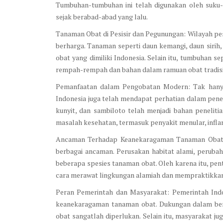
Tumbuhan-tumbuhan ini telah digunakan oleh suku
sejak berabad-abad yang lalu.
Tanaman Obat di Pesisir dan Pegunungan: Wilayah pe
berharga. Tanaman seperti daun kemangi, daun sirih
obat yang dimiliki Indonesia. Selain itu, tumbuhan s
rempah-rempah dan bahan dalam ramuan obat tradisi
Pemanfaatan dalam Pengobatan Modern: Tak hanya
Indonesia juga telah mendapat perhatian dalam penel
kunyit, dan sambiloto telah menjadi bahan peneliti
masalah kesehatan, termasuk penyakit menular, infla
Ancaman Terhadap Keanekaragaman Tanaman Obat:
berbagai ancaman. Perusakan habitat alami, peruba
beberapa spesies tanaman obat. Oleh karena itu, pen
cara merawat lingkungan alamiah dan mempraktikkan
Peran Pemerintah dan Masyarakat: Pemerintah In
keanekaragaman tanaman obat. Dukungan dalam bent
obat sangatlah diperlukan. Selain itu, masyarakat