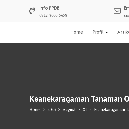
Skip
Info PPDB
Em
to
0812-8000-5658
sm
content
Home
Profil
Artik
Keanekaragaman Tanaman Oba
Home
2023
August
21
Keanekaragaman Ta