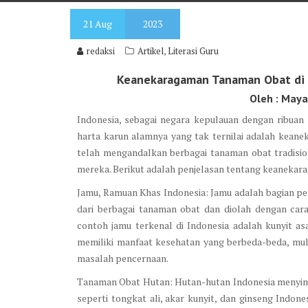
21
Aug
2023
,
redaksi
Artikel
Literasi Guru
Keanekaragaman Tanaman Obat di I
Oleh : Maya
Indonesia, sebagai negara kepulauan dengan ribuan
harta karun alamnya yang tak ternilai adalah kean
telah mengandalkan berbagai tanaman obat tradisi
mereka. Berikut adalah penjelasan tentang keanekara
Jamu, Ramuan Khas Indonesia: Jamu adalah bagian pen
dari berbagai tanaman obat dan diolah dengan cara
contoh jamu terkenal di Indonesia adalah kunyit as
memiliki manfaat kesehatan yang berbeda-beda, mu
masalah pencernaan.
Tanaman Obat Hutan: Hutan-hutan Indonesia menyimp
seperti tongkat ali, akar kunyit, dan ginseng Indone