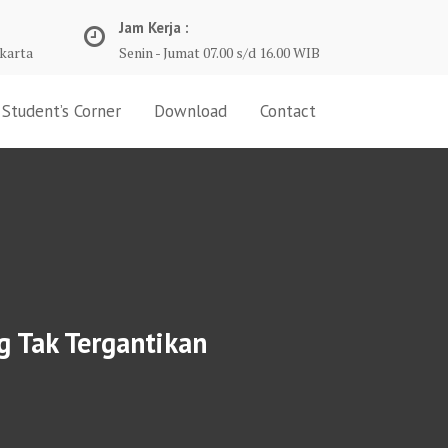
Jam Kerja :
karta
Senin - Jumat 07.00 s/d 16.00 WIB
Student’s Corner
Download
Contact
 Tak Tergantikan