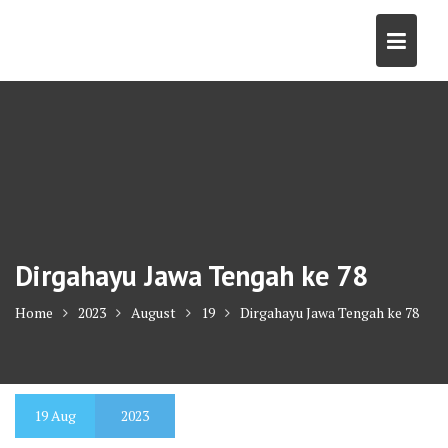
Skip
to
content
Dirgahayu Jawa Tengah ke 78
Home
2023
August
19
Dirgahayu Jawa Tengah ke 78
19
Aug
2023