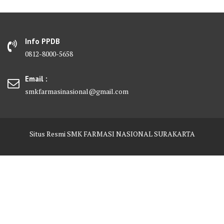
Info PPDB
0812-8000-5658
Email :
smkfarmasinasional@gmail.com
Situs Resmi SMK FARMASI NASIONAL SURAKARTA