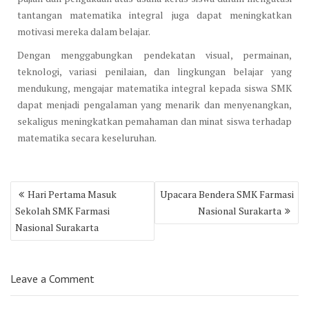
tantangan matematika integral juga dapat meningkatkan
motivasi mereka dalam belajar.
Dengan menggabungkan pendekatan visual, permainan,
teknologi, variasi penilaian, dan lingkungan belajar yang
mendukung, mengajar matematika integral kepada siswa SMK
dapat menjadi pengalaman yang menarik dan menyenangkan,
sekaligus meningkatkan pemahaman dan minat siswa terhadap
matematika secara keseluruhan.
Post
Hari Pertama Masuk
Upacara Bendera SMK Farmasi
navigation
Sekolah SMK Farmasi
Nasional Surakarta
Nasional Surakarta
Leave a Comment