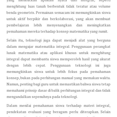
menghitung luas tanah berbentuk tidak teratur atau volume
benda geometris. Permainan semacam ini memungkinkan siswa
untuk aktif berpikir dan berkolaborasi, yang akan membuat
pembelajaran lebih menyenangkan dan meningkatkan
pemahaman mereka terhadap konsep matematika yang rumit.
Selain itu, teknologi juga dapat menjadi alat yang berguna
dalam mengajar matematika integral. Penggunaan perangkat
lunak matematika atau aplikasi khusus untuk menghitung
integral dapat membantu siswa memperoleh hasil yang akurat
dengan lebih cepat. Penggunaan teknologi ini juga
memungkinkan siswa untuk lebih fokus pada pemahaman
konsep, bukan pada perhitungan manual yang memakan waktu.
Namun, penting bagi guru untuk memastikan bahwa siswa tetap
memahami prinsip dasar di balik perhitungan integral dan tidak
mengandalkan sepenuhnya pada teknologi.
Dalam menilai pemahaman siswa terhadap materi integral,
pendekatan evaluasi yang beragam perlu diterapkan. Selain