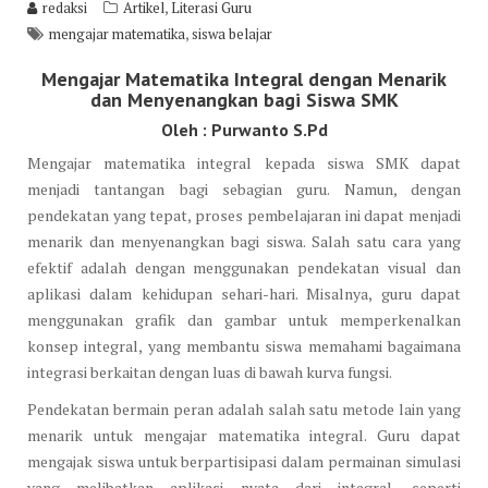
,
redaksi
Artikel
Literasi Guru
,
mengajar matematika
siswa belajar
Mengajar Matematika Integral dengan Menarik
dan Menyenangkan bagi Siswa SMK
Oleh : Purwanto S.Pd
Mengajar matematika integral kepada siswa SMK dapat
menjadi tantangan bagi sebagian guru. Namun, dengan
pendekatan yang tepat, proses pembelajaran ini dapat menjadi
menarik dan menyenangkan bagi siswa. Salah satu cara yang
efektif adalah dengan menggunakan pendekatan visual dan
aplikasi dalam kehidupan sehari-hari. Misalnya, guru dapat
menggunakan grafik dan gambar untuk memperkenalkan
konsep integral, yang membantu siswa memahami bagaimana
integrasi berkaitan dengan luas di bawah kurva fungsi.
Pendekatan bermain peran adalah salah satu metode lain yang
menarik untuk mengajar matematika integral. Guru dapat
mengajak siswa untuk berpartisipasi dalam permainan simulasi
yang melibatkan aplikasi nyata dari integral, seperti