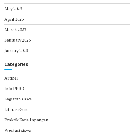
May 2023
April 2023
March 2023
February 2023
January 2023
Categories
Artikel
Info PPBD
Kegiatan siswa
Literasi Guru
Praktik Kerja Lapangan
Prestasi siswa