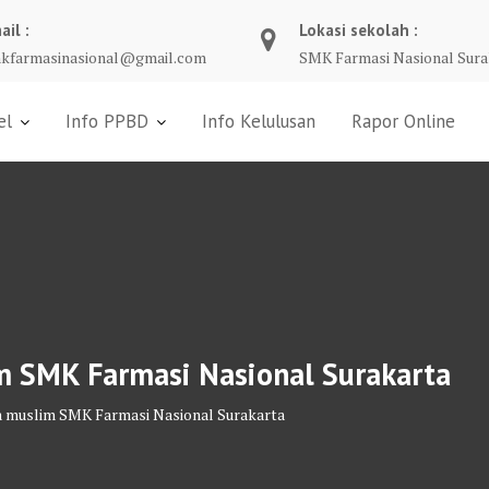
ail :
Lokasi sekolah :
kfarmasinasional@gmail.com
SMK Farmasi Nasional Sura
el
Info PPBD
Info Kelulusan
Rapor Online
im SMK Farmasi Nasional Surakarta
wa muslim SMK Farmasi Nasional Surakarta