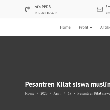
Skip
Info PPDB
Em
to
0812-8000-5658
sm
content
Home
Profil
Artik
Pesantren Kilat siswa musl
Home
2023
April
17
Pesantren Kilat sis