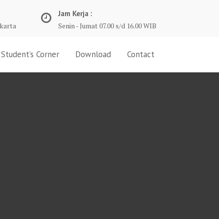
Jam Kerja :
karta
Senin - Jumat 07.00 s/d 16.00 WIB
Student’s Corner
Download
Contact