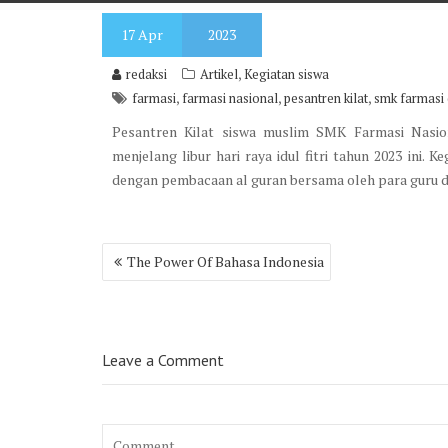
17
Apr
2023
,
redaksi
Artikel
Kegiatan siswa
,
,
,
farmasi
farmasi nasional
pesantren kilat
smk farmasi 
Pesantren Kilat siswa muslim SMK Farmasi Nasio
menjelang libur hari raya idul fitri tahun 2023 ini. K
dengan pembacaan al guran bersama oleh para guru d
Post
The Power Of Bahasa Indonesia
navigation
Leave a Comment