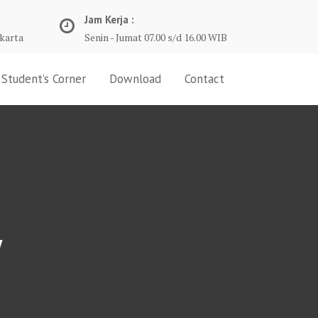
Jam Kerja :
karta
Senin - Jumat 07.00 s/d 16.00 WIB
Student’s Corner
Download
Contact
y