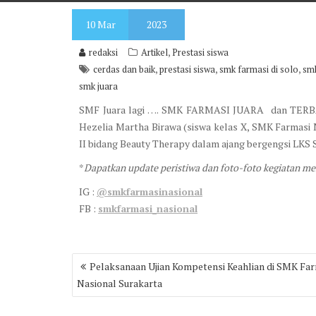
10
Mar
2023
,
redaksi
Artikel
Prestasi siswa
,
,
,
cerdas dan baik
prestasi siswa
smk farmasi di solo
smk
smk juara
SMF Juara lagi …. SMK FARMASI JUARA dan TERBAI
Hezelia Martha Birawa (siswa kelas X, SMK Farmasi N
II bidang Beauty Therapy dalam ajang bergengsi LKS S
*
Dapatkan update peristiwa dan foto-foto kegiatan me
IG :
@smkfarmasinasional
FB :
smkfarmasi_nasional
Post
Pelaksanaan Ujian Kompetensi Keahlian di SMK Fa
navigation
Nasional Surakarta