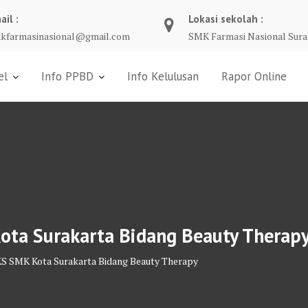
ail :
Lokasi sekolah :
kfarmasinasional@gmail.com
SMK Farmasi Nasional Sura
el
Info PPBD
Info Kelulusan
Rapor Online
Kota Surakarta Bidang Beauty Therap
LKS SMK Kota Surakarta Bidang Beauty Therapy