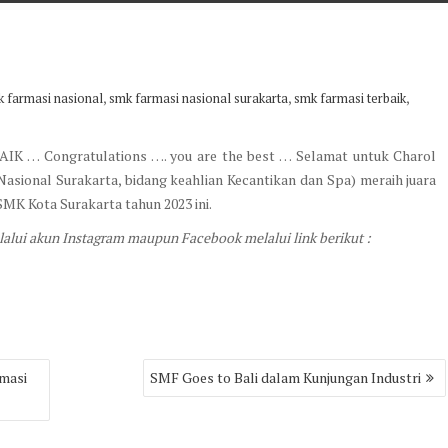
,
,
,
 farmasi nasional
smk farmasi nasional surakarta
smk farmasi terbaik
K … Congratulations …. you are the best … Selamat untuk Charol
asional Surakarta, bidang keahlian Kecantikan dan Spa) meraih juara
MK Kota Surakarta tahun 2023 ini.
lalui akun Instagram maupun Facebook melalui link berikut :
rmasi
SMF Goes to Bali dalam Kunjungan Industri