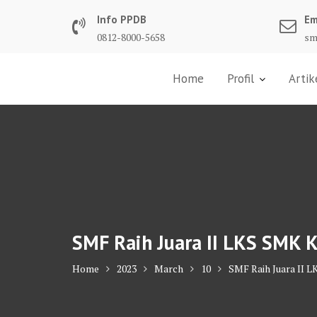
Skip
Info PPDB
Em
to
0812-8000-5658
sm
content
Home
Profil
Artik
SMF Raih Juara II LKS SMK 
Home
2023
March
10
SMF Raih Juara II 