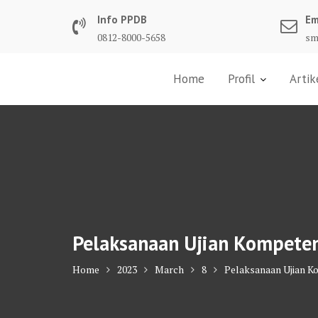
Skip
Info PPDB
Em
to
0812-8000-5658
sm
content
Home
Profil
Artik
Pelaksanaan Ujian Kompeten
Home
2023
March
8
Pelaksanaan Ujian K