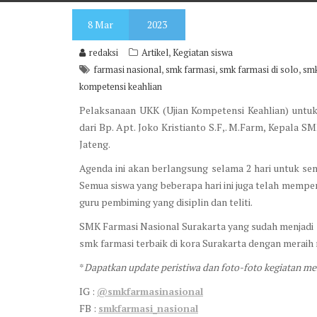
8
Mar
2023
,
redaksi
Artikel
Kegiatan siswa
,
,
,
farmasi nasional
smk farmasi
smk farmasi di solo
smk
kompetensi keahlian
Pelaksanaan UKK (Ujian Kompetensi Keahlian) untuk
dari Bp. Apt. Joko Kristianto S.F,. M.Farm, Kepala SM
Jateng.
Agenda ini akan berlangsung selama 2 hari untuk se
Semua siswa yang beberapa hari ini juga telah memp
guru pembiming yang disiplin dan teliti.
SMK Farmasi Nasional Surakarta yang sudah menjadi 
smk farmasi terbaik di kora Surakarta dengan meraih n
*
Dapatkan update peristiwa dan foto-foto kegiatan me
IG :
@smkfarmasinasional
FB :
smkfarmasi_nasional