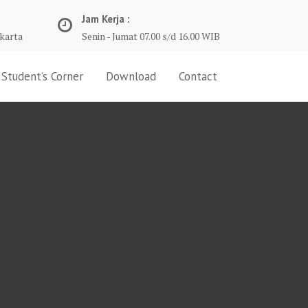
Jam Kerja :
karta
Senin - Jumat 07.00 s/d 16.00 WIB
Student’s Corner
Download
Contact