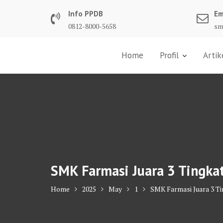
Skip
Info PPDB
Em
to
0812-8000-5658
sm
content
Home
Profil
Artik
SMK Farmasi Juara 3 Tingkat
Home
2025
May
1
SMK Farmasi Juara 3 Ti