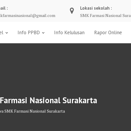
ail :
Lokasi sekolah :
kfarmasinasional@gmail.com
SMK Farmasi Nasional Sura
el
Info PPBD
Info Kelulusan
Rapor Online
Farmasi Nasional Surakarta
wa SMK Farmasi Nasional Surakarta