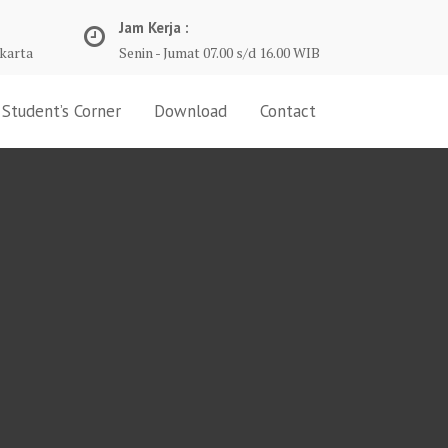
Jam Kerja :
karta
Senin - Jumat 07.00 s/d 16.00 WIB
Student’s Corner
Download
Contact