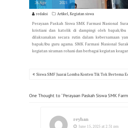
26
Apr
2025
,
redaksi
Artikel
Kegiatan siswa
Perayaan Paskah Siswa SMK Farmasi Nasional Suraka
kristiani dan katolik di dampingi oleh bapak/ib
dilaksanakan secara rutin dalam kebersamaan ya
bapak/ibu guru agama. SMK Farmasi Nasional Surak
kegiatan siraman rohani dan berbagai kegiatan keaga
Post
Siswa SMF Juarai Lomba Konten Tik Tok Bertema E
navigation
One Thought to “Perayaan Paskah Siswa SMK Farma
reyhan
June 15, 2025 at 2:31 pm