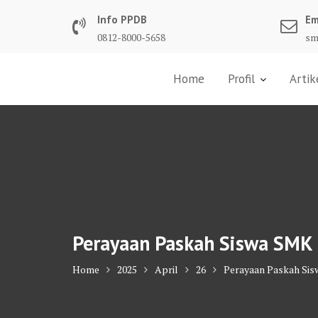
Skip
Info PPDB
Em
to
0812-8000-5658
sm
content
Home
Profil
Artik
Perayaan Paskah Siswa SMK 
Home
2025
April
26
Perayaan Paskah Sis