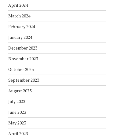
April 2024
March 2024
February 2024
January 2024
December 2023
November 2023
October 2023
September 2023
August 2023
July 2023
June 2023
May 2023
April 2023