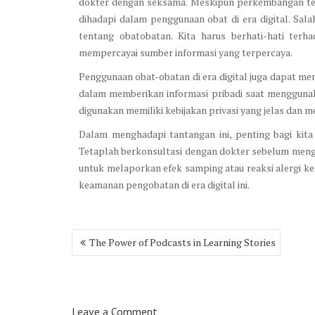
dokter dengan seksama. Meskipun perkembangan tek
dihadapi dalam penggunaan obat di era digital. Sal
tentang obatobatan. Kita harus berhati-hati terh
mempercayai sumber informasi yang terpercaya.
Penggunaan obat-obatan di era digital juga dapat me
dalam memberikan informasi pribadi saat menggunaka
digunakan memiliki kebijakan privasi yang jelas dan me
Dalam menghadapi tantangan ini, penting bagi kit
Tetaplah berkonsultasi dengan dokter sebelum mengo
untuk melaporkan efek samping atau reaksi alergi ke
keamanan pengobatan di era digital ini.
Post
The Power of Podcasts in Learning Stories
navigation
Leave a Comment