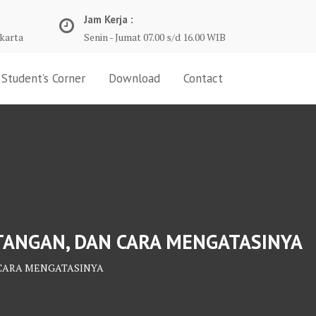
Jam Kerja :
karta
Senin - Jumat 07.00 s/d 16.00 WIB
Student’s Corner
Download
Contact
TANGAN, DAN CARA MENGATASINYA
 CARA MENGATASINYA