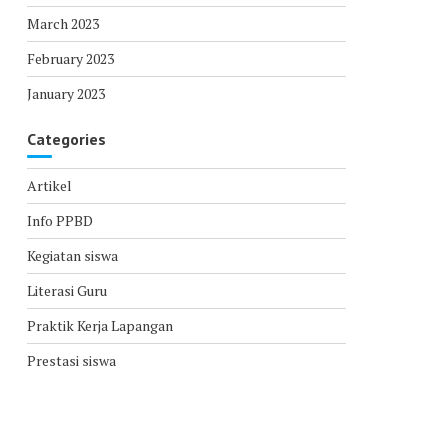
March 2023
February 2023
January 2023
Categories
Artikel
Info PPBD
Kegiatan siswa
Literasi Guru
Praktik Kerja Lapangan
Prestasi siswa