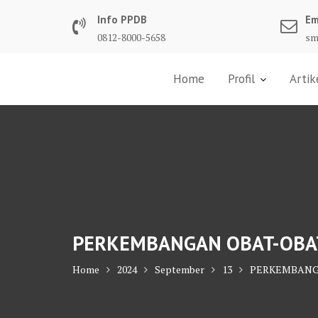
Skip
Info PPDB
Em
to
0812-8000-5658
sm
content
Home
Profil
Artik
PERKEMBANGAN OBAT-OBATA
Home
2024
September
13
PERKEMBANGA