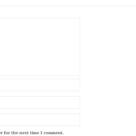
r for the next time I comment.