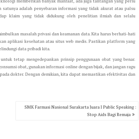
nologi memberikan banyak manfaat, ada juga tantangan yang perlu
ah satunya adalah penyebaran informasi yang tidak akurat atau palsu
adap klaim yang tidak didukung oleh penelitian ilmiah dan selalu
nimbulkan masalah privasi dan keamanan data. Kita harus berhati-hati
n aplikasi kesehatan atau situs web medis. Pastikan platform yang
lindungi data pribadi kita.
a untuk tetap mengedepankan prinsip penggunaan obat yang benar.
nsumsi obat, gunakan informasi online dengan bijak, dan jangan ragu
pada dokter. Dengan demikian, kita dapat memastikan efektivitas dan
SMK Farmasi Nasional Surakarta Juara I Public Speaking :
Stop Aids Bagi Remaja