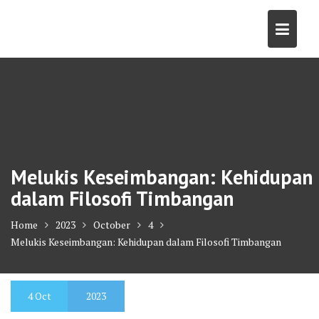
Skip
to
content
Melukis Keseimbangan: Kehidupan
dalam Filosofi Timbangan
Home
2023
October
4
Melukis Keseimbangan: Kehidupan dalam Filosofi Timbangan
4
Oct
2023