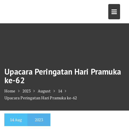
Skip
to
content
Upacara Peringatan Hari Pramuka
ke-62
Home
2023
August
14
Upacara Peringatan Hari Pramuka ke-62
14
Aug
2023