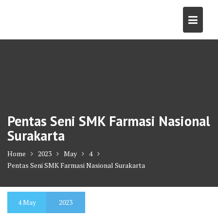
Skip
to
content
Pentas Seni SMK Farmasi Nasional
Surakarta
Home
2023
May
4
Pentas Seni SMK Farmasi Nasional Surakarta
4
May
2023