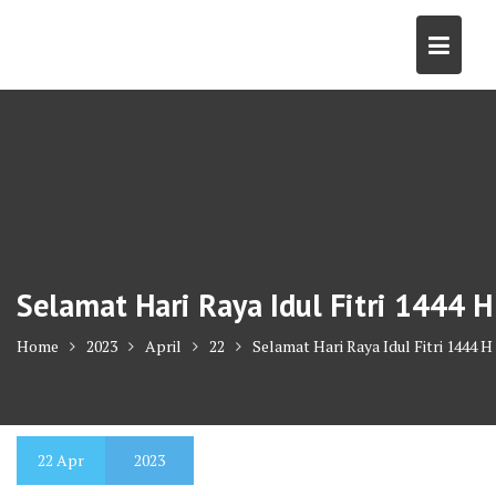
Skip
to
content
Selamat Hari Raya Idul Fitri 1444 H
Home
2023
April
22
Selamat Hari Raya Idul Fitri 1444 H
22
Apr
2023