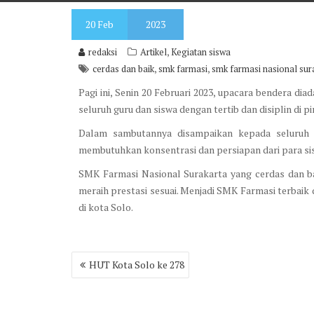
20
Feb
2023
,
redaksi
Artikel
Kegiatan siswa
,
,
cerdas dan baik
smk farmasi
smk farmasi nasional sur
Pagi ini, Senin 20 Februari 2023, upacara bendera di
seluruh guru dan siswa dengan tertib dan disiplin di p
Dalam sambutannya disampaikan kepada seluruh
membutuhkan konsentrasi dan persiapan dari para sis
SMK Farmasi Nasional Surakarta yang cerdas dan bai
meraih prestasi sesuai. Menjadi SMK Farmasi terbaik
di kota Solo.
Post
HUT Kota Solo ke 278
navigation