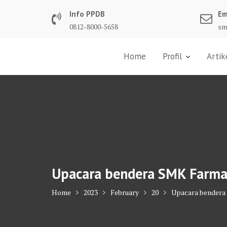
Skip
Info PPDB
Em
to
0812-8000-5658
sm
content
Home
Profil
Artik
Upacara bendera SMK Farmas
Home
2023
February
20
Upacara bendera