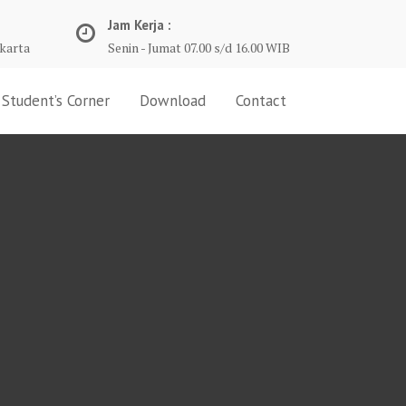
Jam Kerja :
karta
Senin - Jumat 07.00 s/d 16.00 WIB
Student’s Corner
Download
Contact