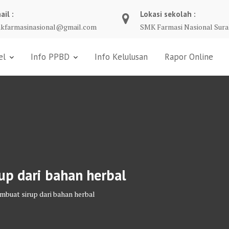
ail :
Lokasi sekolah :
kfarmasinasional@gmail.com
SMK Farmasi Nasional Sura
el
Info PPBD
Info Kelulusan
Rapor Online
p dari bahan herbal
buat sirup dari bahan herbal