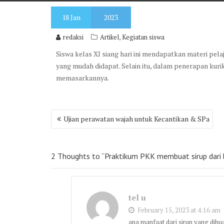
18
Jan
2023
,
redaksi
Artikel
Kegiatan siswa
Siswa kelas XI siang hari ini mendapatkan materi pel
yang mudah didapat. Selain itu, dalam penerapan ku
memasarkannya.
Post
Ujian perawatan wajah untuk Kecantikan & SPa
navigation
2 Thoughts to “Praktikum PKK membuat sirup dari 
tel u
February 15, 2023 at 4:16 am
apa manfaat dari sirup yang dibu