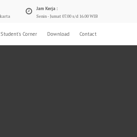
Jam Kerja :
karta
Senin - Jumat 07.00 s/d 16.00 WIB
Student’s Corner
Download
Contact