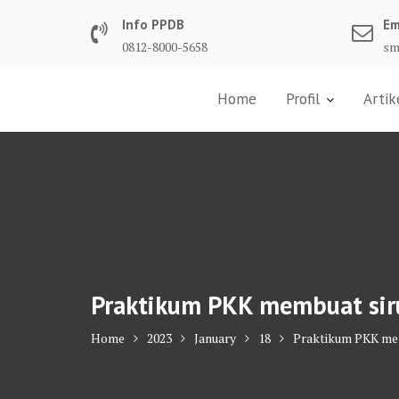
Skip
Info PPDB
Em
to
0812-8000-5658
sm
content
Home
Profil
Artik
Praktikum PKK membuat siru
Home
2023
January
18
Praktikum PKK mem