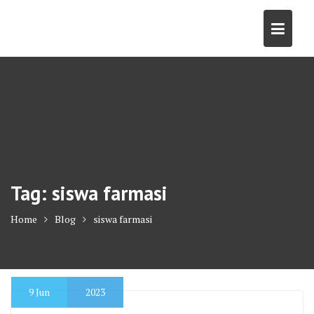
Skip
to
content
Tag:
siswa farmasi
Home
Blog
siswa farmasi
9
Jun
2023