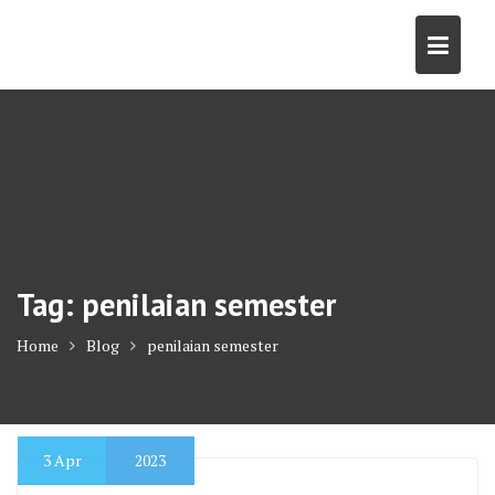
Skip
to
content
Tag:
penilaian semester
Home
Blog
penilaian semester
3
Apr
2023