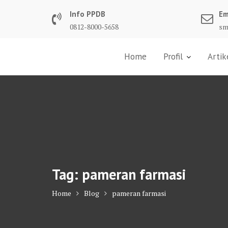
Skip
Info PPDB
Em
to
0812-8000-5658
sm
content
Home
Profil
Artik
Tag:
pameran farmasi
Home
Blog
pameran farmasi