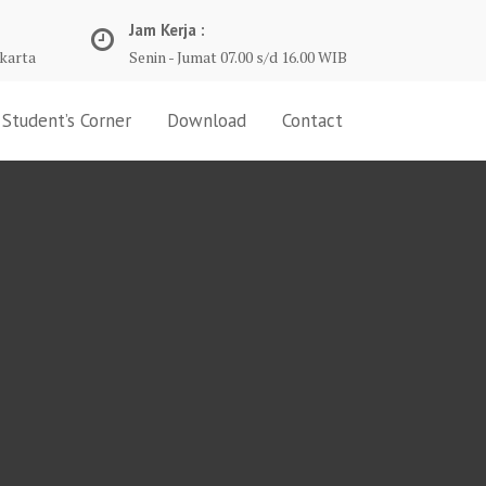
Jam Kerja :
karta
Senin - Jumat 07.00 s/d 16.00 WIB
Student’s Corner
Download
Contact