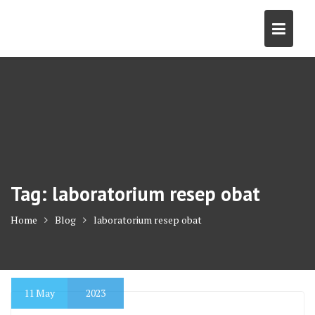
Skip
to
content
Tag:
laboratorium resep obat
Home
Blog
laboratorium resep obat
11
May
2023