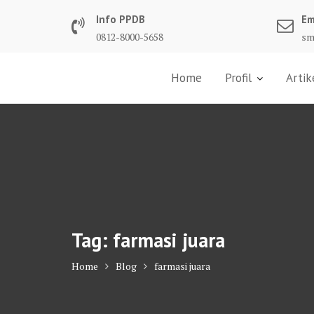
Skip
Info PPDB
Em
to
0812-8000-5658
sm
content
Home
Profil
Artik
Tag:
farmasi juara
Home
Blog
farmasi juara