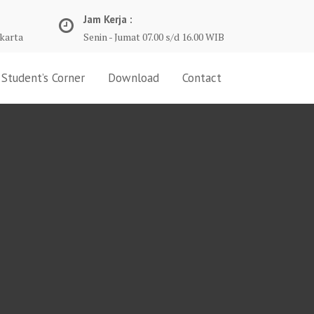
Jam Kerja :
karta
Senin - Jumat 07.00 s/d 16.00 WIB
Student’s Corner
Download
Contact