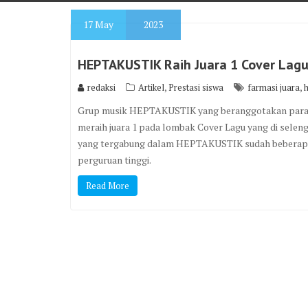
17
May
2023
HEPTAKUSTIK Raih Juara 1 Cover Lag
,
,
redaksi
Artikel
Prestasi siswa
farmasi juara
h
Grup musik HEPTAKUSTIK yang beranggotakan para s
meraih juara 1 pada lombak Cover Lagu yang di selen
yang tergabung dalam HEPTAKUSTIK sudah beberapa k
perguruan tinggi.
Read More