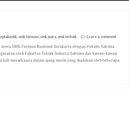
u
,
,
,
eptakustik
smk farmasi
smk juara
smk terbaik
Leave a comment
iswa SMK Farmasi Nasional Surakarta dengan Vokalis Sabrina
ggarakan oleh Fakultas Teknik Industri. Sabrina dan kawan-kawan
ali meraih juara dalam ajang musik yang diadakan oleh beberapa