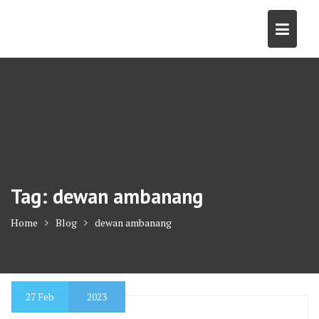
Skip
to
content
Tag:
dewan ambanang
Home
Blog
dewan ambanang
27
Feb
2023