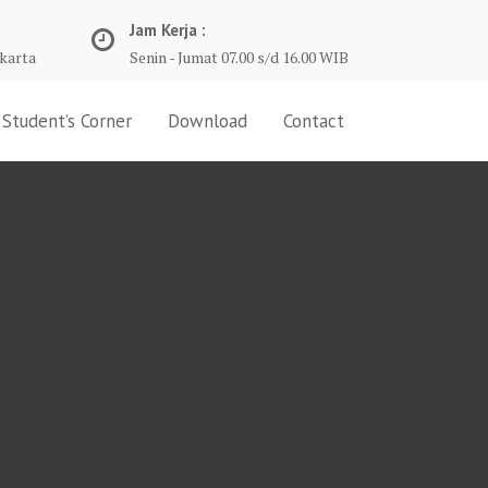
Jam Kerja :
karta
Senin - Jumat 07.00 s/d 16.00 WIB
Student’s Corner
Download
Contact