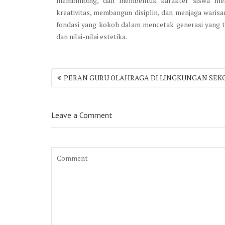
membimbing, dan membentuk karakter siswa mel
kreativitas, membangun disiplin, dan menjaga warisa
fondasi yang kokoh dalam mencetak generasi yang ti
dan nilai-nilai estetika.
Post
PERAN GURU OLAHRAGA DI LINGKUNGAN SEK
navigation
Leave a Comment