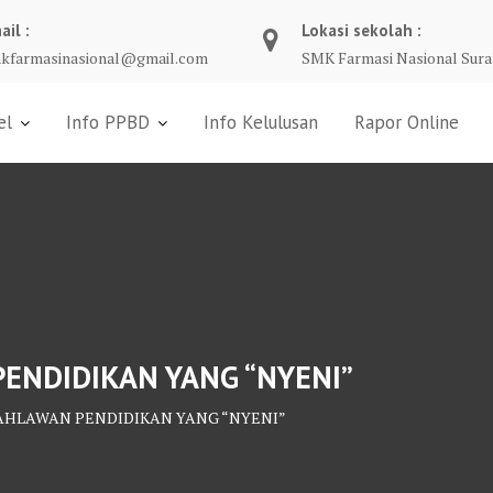
ail :
Lokasi sekolah :
kfarmasinasional@gmail.com
SMK Farmasi Nasional Sura
el
Info PPBD
Info Kelulusan
Rapor Online
ENDIDIKAN YANG “NYENI”
AHLAWAN PENDIDIKAN YANG “NYENI”