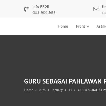
Skip
Info PPDB
Em
to
0812-8000-5658
sm
content
Home
Profil
Artik
GURU SEBAGAI PAHLAWAN P
Home
2025
January
13
GURU SEBAGAI P