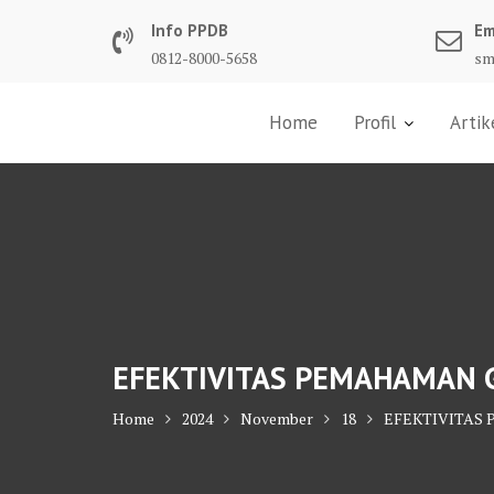
Skip
Info PPDB
Em
to
0812-8000-5658
sm
content
Home
Profil
Artik
EFEKTIVITAS PEMAHAMAN 
Home
2024
November
18
EFEKTIVITAS