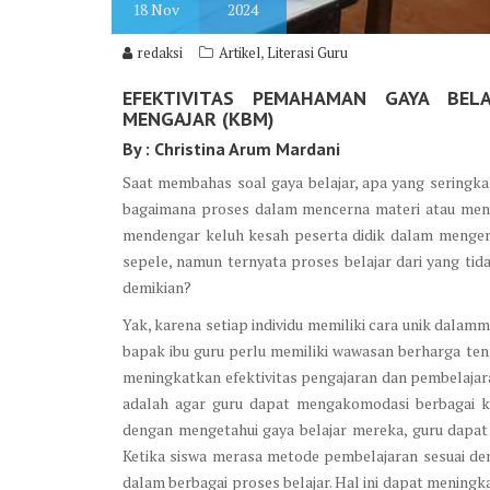
18
Nov
2024
,
redaksi
Artikel
Literasi Guru
EFEKTIVITAS PEMAHAMAN GAYA BEL
MENGAJAR (KBM)
By : Christina Arum Mardani
Saat membahas soal gaya belajar, apa yang seringk
bagaimana proses dalam mencerna materi atau meng
mendengar keluh kesah peserta didik dalam mengerj
sepele, namun ternyata proses belajar dari yang ti
demikian?
Yak, karena setiap individu memiliki cara unik dala
bapak ibu guru perlu memiliki wawasan berharga ten
meningkatkan efektivitas pengajaran dan pembelajar
adalah agar guru dapat mengakomodasi berbagai keb
dengan mengetahui gaya belajar mereka, guru dapat
Ketika siswa merasa metode pembelajaran sesuai den
dalam berbagai proses belajar. Hal ini dapat meningk