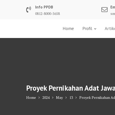
Skip
Info PPDB
Em
to
0812-8000-5658
sm
content
Home
Profil
Artik
Proyek Pernikahan Adat Jawa
Home
2024
May
13
Proyek Pernikahan Ad