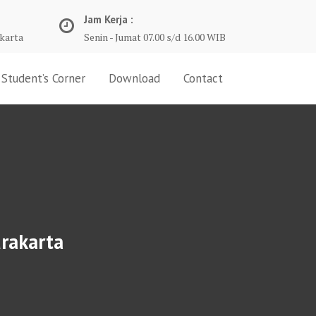
Jam Kerja :
karta
Senin - Jumat 07.00 s/d 16.00 WIB
Student’s Corner
Download
Contact
urakarta