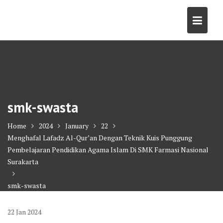
Skip
to
content
smk-swasta
Home
2024
January
22
Menghafal Lafadz Al-Qur’an Dengan Teknik Kuis Punggung
Pembelajaran Pendidikan Agama Islam Di SMK Farmasi Nasional
Surakarta
smk-swasta
22
Jan
2024