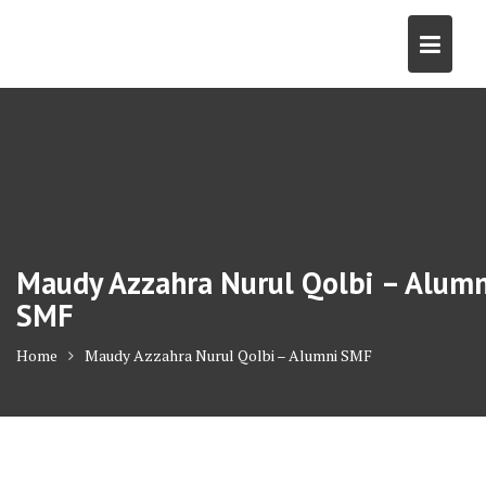
Skip
to
content
Maudy Azzahra Nurul Qolbi – Alumn
SMF
Home
Maudy Azzahra Nurul Qolbi – Alumni SMF