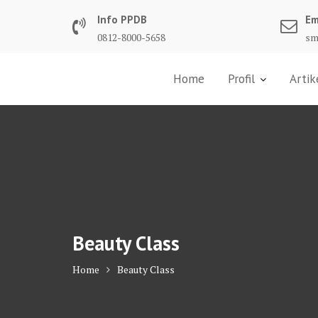
Skip
Info PPDB
Em
to
0812-8000-5658
sm
content
Home
Profil
Artik
Beauty Class
Home
Beauty Class