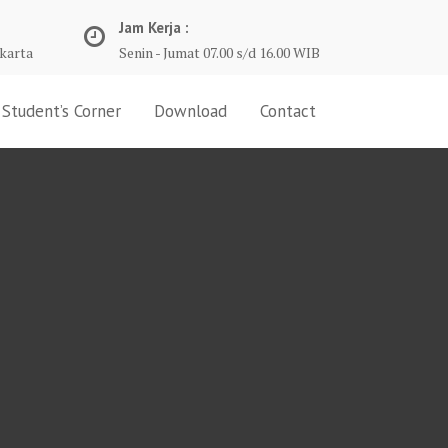
Jam Kerja :
karta
Senin - Jumat 07.00 s/d 16.00 WIB
Student’s Corner
Download
Contact