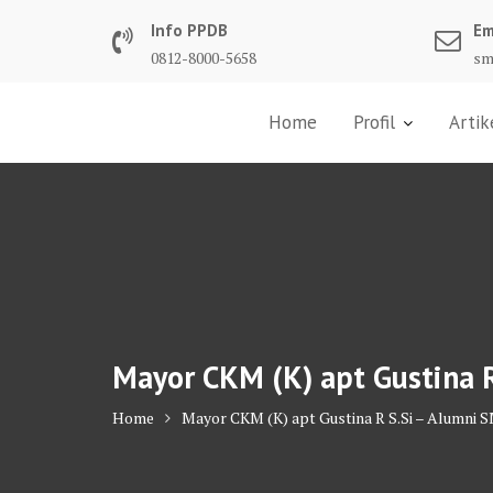
Skip
Info PPDB
Em
to
0812-8000-5658
sm
content
Home
Profil
Artik
Mayor CKM (K) apt Gustina 
Home
Mayor CKM (K) apt Gustina R S.Si – Alumni 