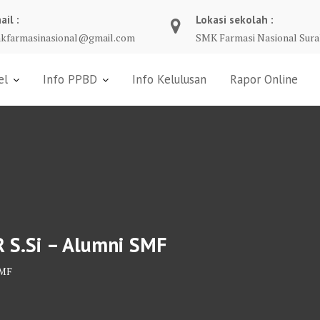
ail :
Lokasi sekolah :
kfarmasinasional@gmail.com
SMK Farmasi Nasional Sura
el
Info PPBD
Info Kelulusan
Rapor Online
R S.Si – Alumni SMF
SMF